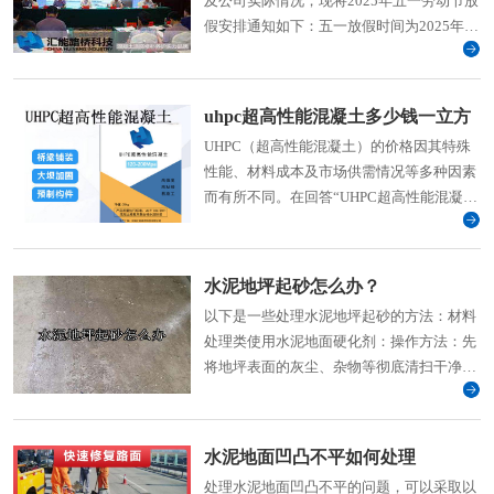
及公司实际情况，现将2025年五一劳动节放
假安排通知如下：五一放假时间为2025年5
月1日(星期四)至5日（星期一）放假共5天，
2025年5月6日(周二)上班。
uhpc超高性能混凝土多少钱一立方
UHPC（超高性能混凝土）的价格因其特殊
性能、材料成本及市场供需情况等多种因素
而有所不同。在回答“UHPC超高性能混凝土
多少钱一立方米”这
水泥地坪起砂怎么办？
以下是一些处理水泥地坪起砂的方法：材料
处理类使用水泥地面硬化剂：操作方法：先
将地坪表面的灰尘、杂物等彻底清扫干净，
然后将硬化剂均匀
水泥地面凹凸不平如何处理
处理水泥地面凹凸不平的问题，可以采取以