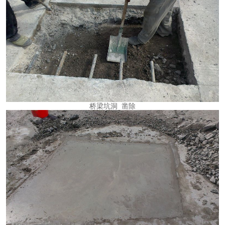
桥梁坑洞
凿除