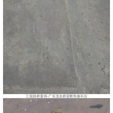
汇能路桥案例
-
广东茂名桥梁断角修补后